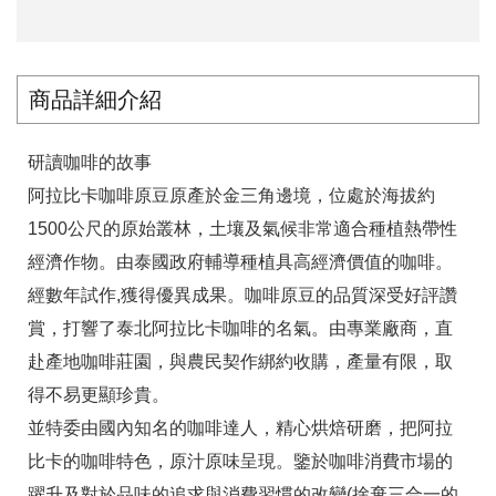
商品詳細介紹
研讀咖啡的故事
阿拉比卡咖啡原豆原產於金三角邊境，位處於海拔約
1500公尺的原始叢林，土壤及氣候非常適合種植熱帶性
經濟作物。由泰國政府輔導種植具高經濟價值的咖啡。
經數年試作,獲得優異成果。咖啡原豆的品質深受好評讚
賞，打響了泰北阿拉比卡咖啡的名氣。由專業廠商，直
赴產地咖啡莊園，與農民契作綁約收購，產量有限，取
得不易更顯珍貴。
並特委由國內知名的咖啡達人，精心烘焙研磨，把阿拉
比卡的咖啡特色，原汁原味呈現。鑒於咖啡消費市場的
躍升及對於品味的追求與消費習慣的改變(捨棄三合一的