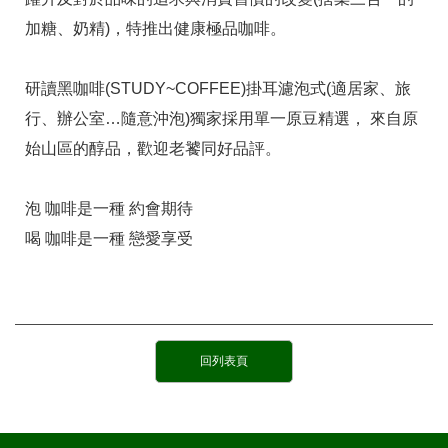
加糖、奶精)，特推出健康極品咖啡。
研讀黑咖啡(STUDY~COFFEE)掛耳濾泡式(適居家、旅
行、辦公室…隨意沖泡)獨家採用單一原豆精選， 來自原
始山區的醇品，歡迎老饕同好品評。
泡 咖啡是一種 約會期待
喝 咖啡是一種 戀愛享受
回列表頁