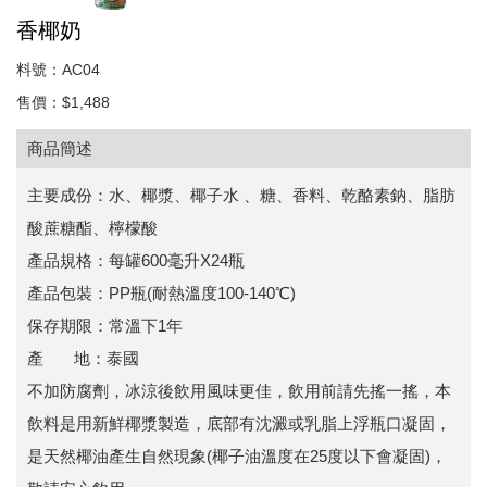
香椰奶
料號：AC04
售價：$1,488
商品簡述
主要成份：水、椰漿、椰子水 、糖、香料、乾酪素鈉、脂肪
酸蔗糖酯、檸檬酸
產品規格：每罐600毫升X24瓶
產品包裝：PP瓶(耐熱溫度100-140℃)
保存期限：常溫下1年
產 地：泰國
不加防腐劑，冰涼後飲用風味更佳，飲用前請先搖一搖，本
飲料是用新鮮椰漿製造，底部有沈澱或乳脂上浮瓶口凝固，
是天然椰油產生自然現象(椰子油溫度在25度以下會凝固)，