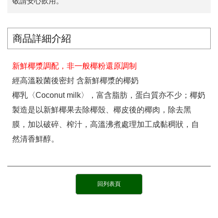
敬請安心飲用。
商品詳細介紹
新鮮椰漿調配，非一般椰粉還原調制
經高溫殺菌後密封 含新鮮椰漿的椰奶
椰乳〈Coconut milk〉，富含脂肪，蛋白質亦不少；椰奶
製造是以新鮮椰果去除椰殼、椰皮後的椰肉，除去黑
膜，加以破碎、榨汁，高溫沸煮處理加工成黏稠狀，自
然清香鮮醇。
回列表頁