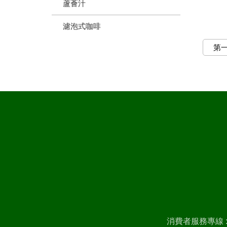
蘆薈汁
濾泡式咖啡
第
消費者服務專線 