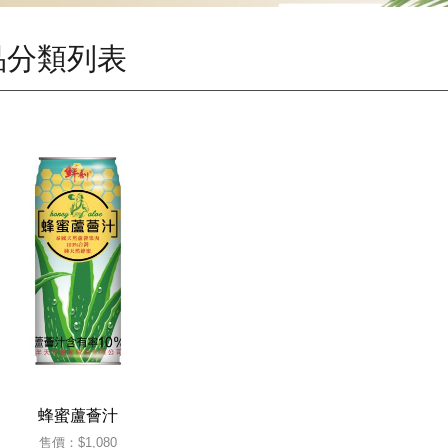
品分類列表
蜂蜜蘆薈汁
售價：
$1,080