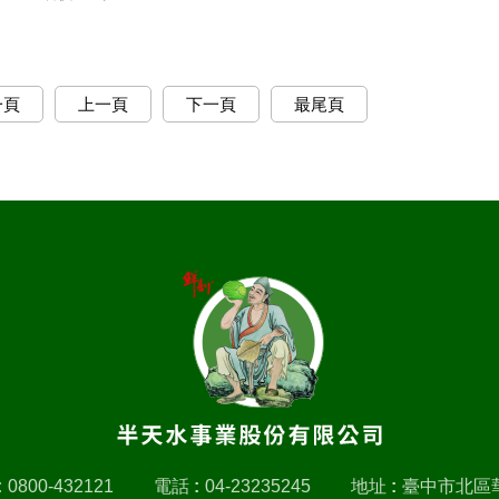
一頁
上一頁
下一頁
最尾頁
:
0800-432121
電話 :
04-23235245
地址 :
臺中市北區華