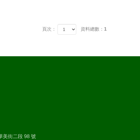
頁次：
資料總數：1
美街二段 98 號