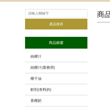
商
產品搜尋
商品櫥窗
純椰汁
純椰汁(業務用)
椰子油
鮮剖(有料的)
香椰奶