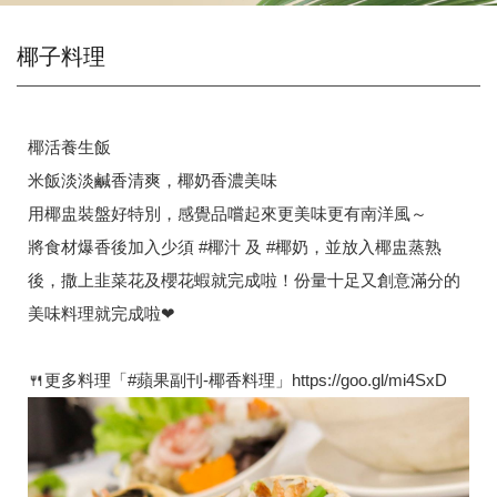
椰子料理
椰活養生飯
米飯淡淡鹹香清爽，椰奶香濃美味
用椰盅裝盤好特別，感覺品嚐起來更美味更有南洋風～
將食材爆香後加入少須 #椰汁 及 #椰奶，並放入椰盅蒸熟
後，撒上韭菜花及櫻花蝦就完成啦！份量十足又創意滿分的
美味料理就完成啦❤
🍴更多料理「#蘋果副刊-椰香料理」https://goo.gl/mi4SxD